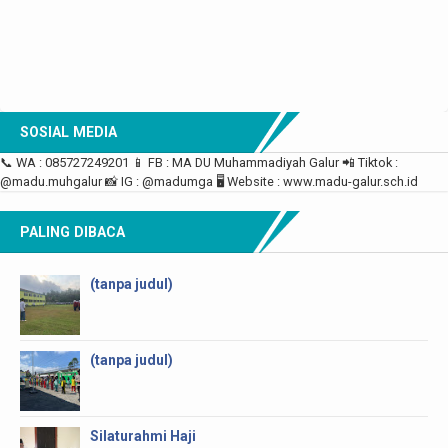
SOSIAL MEDIA
📞 WA : 085727249201 📱 FB : MA DU Muhammadiyah Galur 📲 Tiktok :
@madu.muhgalur 📸 IG : @madumga 🖥 Website : www.madu-galur.sch.id
PALING DIBACA
(tanpa judul)
(tanpa judul)
Silaturahmi Haji