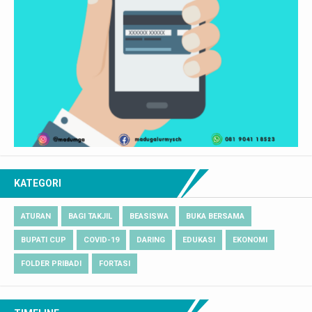
KATEGORI
ATURAN
BAGI TAKJIL
BEASISWA
BUKA BERSAMA
BUPATI CUP
COVID-19
DARING
EDUKASI
EKONOMI
FOLDER PRIBADI
FORTASI