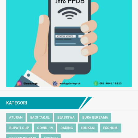
KATEGORI
ATURAN
BAGI TAKJIL
BEASISWA
BUKA BERSAMA
BUPATI CUP
COVID-19
DARING
EDUKASI
EKONOMI