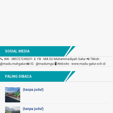
SOSIAL MEDIA
📞 WA : 085727249201 📱 FB : MA DU Muhammadiyah Galur 📲 Tiktok :
@madu.muhgalur 📸 IG : @madumga 🖥 Website : www.madu-galur.sch.id
PALING DIBACA
(tanpa judul)
(tanpa judul)