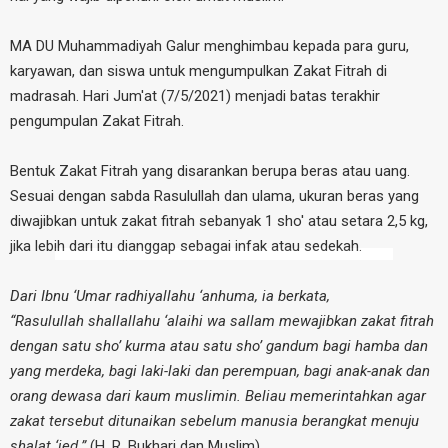
MA DU Muhammadiyah Galur menghimbau kepada para guru,
karyawan, dan siswa untuk mengumpulkan Zakat Fitrah di
madrasah. Hari Jum'at (7/5/2021) menjadi batas terakhir
pengumpulan Zakat Fitrah.
Bentuk Zakat Fitrah yang disarankan berupa beras atau uang.
Sesuai dengan sabda Rasulullah dan ulama, ukuran beras yang
diwajibkan untuk zakat fitrah sebanyak 1 sho' atau setara 2,5 kg,
jika lebih dari itu dianggap sebagai infak atau sedekah.
Dari Ibnu ‘Umar radhiyallahu ‘anhuma, ia berkata,
“Rasulullah shallallahu ‘alaihi wa sallam mewajibkan zakat fitrah
dengan satu sho’ kurma atau satu sho’ gandum bagi hamba dan
yang merdeka, bagi laki-laki dan perempuan, bagi anak-anak dan
orang dewasa dari kaum muslimin. Beliau memerintahkan agar
zakat tersebut ditunaikan sebelum manusia berangkat menuju
shalat ‘ied.”
(H. R. Bukhari dan Muslim)