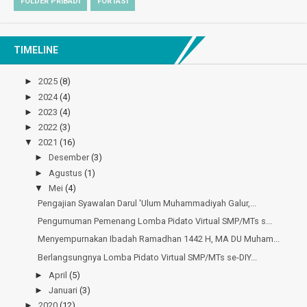
FOLDER PRIBADI
FORTASI
TIMELINE
►
2025
(8)
►
2024
(4)
►
2023
(4)
►
2022
(3)
▼
2021
(16)
►
Desember
(3)
►
Agustus
(1)
▼
Mei
(4)
Pengajian Syawalan Darul 'Ulum Muhammadiyah Galur,...
Pengumuman Pemenang Lomba Pidato Virtual SMP/MTs s...
Menyempurnakan Ibadah Ramadhan 1442 H, MA DU Muham...
Berlangsungnya Lomba Pidato Virtual SMP/MTs se-DIY...
►
April
(5)
►
Januari
(3)
►
2020
(12)