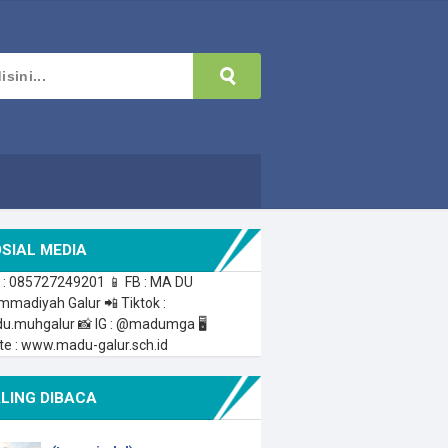
SIAL MEDIA
 : 085727249201 📱 FB : MA DU
madiyah Galur 📲 Tiktok :
.muhgalur 📸 IG : @madumga 🖥
te : www.madu-galur.sch.id
LING DIBACA