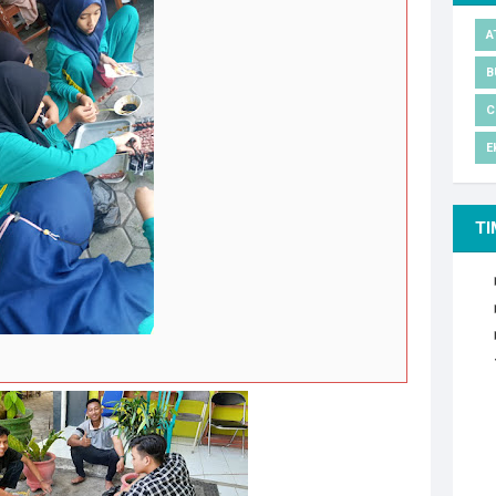
A
B
C
E
TI