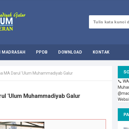
 MADRASAH
PPDB
DOWNLOAD
KONTAK
SO
ha MA Darul 'Ulum Muhammadiyab Galur
📞 WA
Muham
@madu
rul 'Ulum Muhammadiyab Galur
Websi
PA