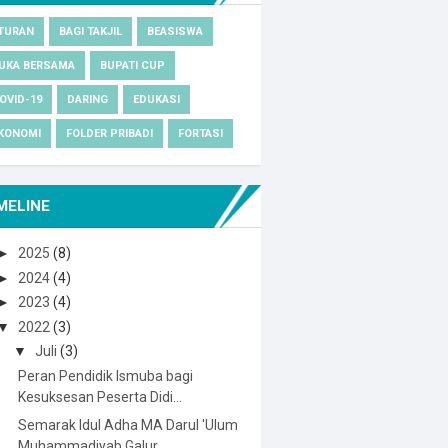
TURAN
BAGI TAKJIL
BEASISWA
UKA BERSAMA
BUPATI CUP
OVID-19
DARING
EDUKASI
KONOMI
FOLDER PRIBADI
FORTASI
MELINE
►
2025
(8)
►
2024
(4)
►
2023
(4)
▼
2022
(3)
▼
Juli
(3)
Peran Pendidik Ismuba bagi
Kesuksesan Peserta Didi...
Semarak Idul Adha MA Darul 'Ulum
Muhammadiyab Galur